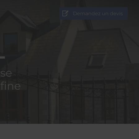
Demandez un devis
ise
 fine