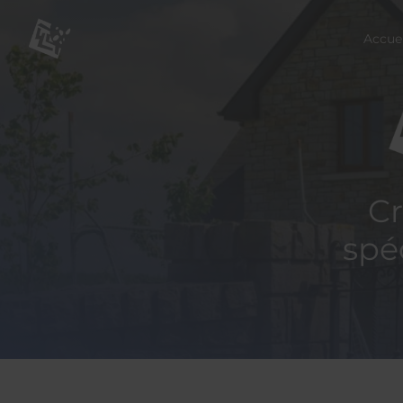
Accuei
Cr
spéc