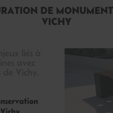
URATION DE MONUMENTS
VICHY
njeux liés à
ines avec
s de Vichy.
conservation
 Vichy