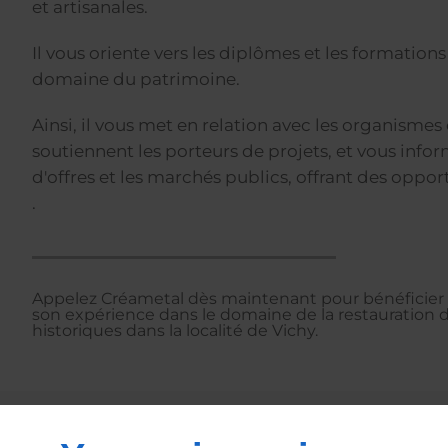
et artisanales.
Il vous oriente vers les diplômes et les formations
domaine du patrimoine.
Ainsi, il vous met en relation avec les organismes 
soutiennent les porteurs de projets, et vous infor
d'offres et les marchés publics, offrant des oppor
.
Appelez Créametal dès maintenant pour bénéficier d
son expérience dans le domaine de la restauratio
historiques dans la localité de Vichy.