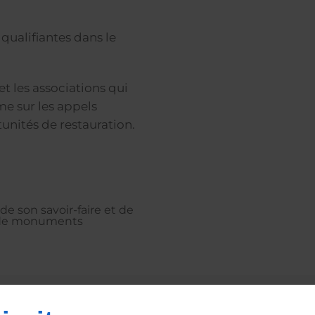
 qualifiantes dans le
et les associations qui
me sur les appels
tunités de restauration.
e son savoir-faire et de
n de monuments