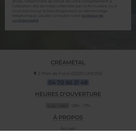
droits, notamment de retrait de votre consentement à
l'utilisation des données collectées par ce formulaire, ou à
vous inscrire sur la liste d'opposition au démarchage
téléphonique, veuillez consulter notre
politique de
confidentialité
CRÉAMÉTAL
2 Plan de Foire
03320
LIMOISE
04 70 66 21 48
HEURES D'OUVERTURE
Lun - Ven
08h - 17h
À PROPOS
Accueil
Contactez-nous