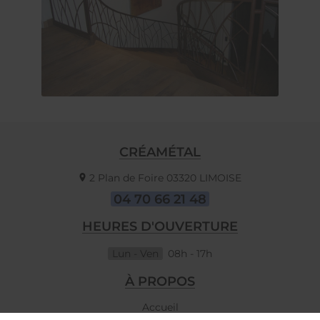
CRÉAMÉTAL
2 Plan de Foire
03320
LIMOISE
04 70 66 21 48
HEURES D'OUVERTURE
Lun - Ven
08h - 17h
À PROPOS
Accueil